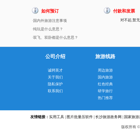
如何预订
付款和发票
对不起,暂无
·国内外旅游注意事项
·纯玩是什么意思？
·双飞、双卧都是什么意思？
公司介绍
旅游线路
诚聘英才
周边旅游
关于我们
国内旅游
隐私保护
红色经典
联系我们
研学旅行
热门推荐
友情链接：
实用工具
|
图片批量压软件
|
长沙旅游政务网
|
国家旅游
版
权所有 ©