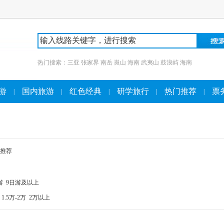
热门搜索：
三亚
张家界
南岳
崀山
海南
武夷山
鼓浪屿
海南
游
国内旅游
红色经典
研学旅行
热门推荐
票
|
|
|
|
|
推荐
游
9日游及以上
1.5万-2万
2万以上