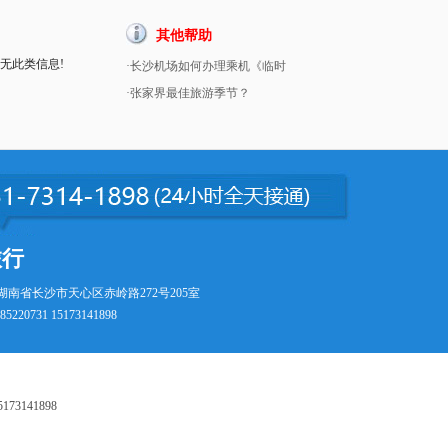
其他帮助
暂无此类信息!
·长沙机场如何办理乘机《临时
·张家界最佳旅游季节？
旅行
湖南省长沙市天心区赤岭路272号205室
5220731 15173141898
73141898