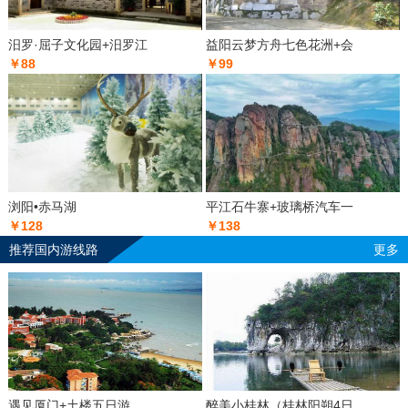
汨罗·屈子文化园+汨罗江
益阳云梦方舟七色花洲+会
￥88
￥99
浏阳•赤马湖
平江石牛寨+玻璃桥汽车一
￥128
￥138
推荐国内游线路
更多
遇见厦门+土楼五日游
醉美小桂林（桂林阳朔4日