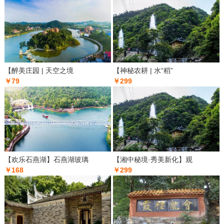
【醉美庄园 | 天空之境
【神秘农耕 | 水“稻”
￥79
￥299
【欢乐石燕湖】石燕湖玻璃
【湘中秘境·秀美新化】观
￥168
￥299