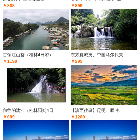
￥868
￥899
古镇江山荟（桂林4日游）
东方夏威夷、中国马尔代夫
￥1199
￥299
向往的漓江（桂林阳朔4日
【滇西往事】昆明、腾冲、
￥699
￥1280