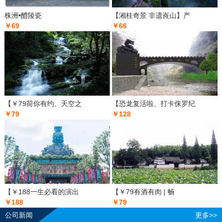
株洲•醴陵瓷
【湘桂奇景 非遗崀山】产
￥69
￥66
【￥79荷你有约、天空之
【恐龙复活啦、打卡侏罗纪
￥79
￥128
【￥188一生必看的演出
【￥79有酒有肉 | 畅
￥188
￥79
公司新闻
更多>>