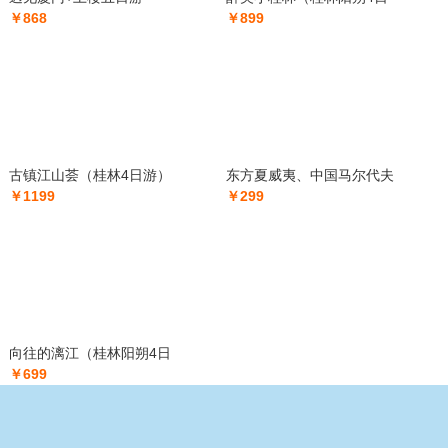
￥868
￥899
古镇江山荟（桂林4日游）
东方夏威夷、中国马尔代夫
￥1199
￥299
向往的漓江（桂林阳朔4日
￥699