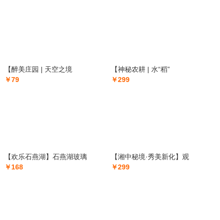
【醉美庄园 | 天空之境
【神秘农耕 | 水“稻”
￥79
￥299
【欢乐石燕湖】石燕湖玻璃
【湘中秘境·秀美新化】观
￥168
￥299