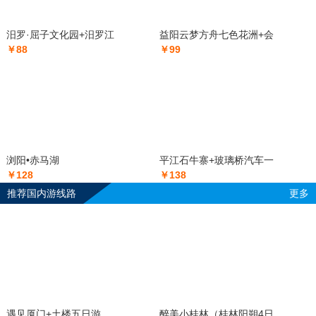
汨罗·屈子文化园+汨罗江
益阳云梦方舟七色花洲+会
￥88
￥99
浏阳•赤马湖
平江石牛寨+玻璃桥汽车一
￥128
￥138
推荐国内游线路
更多
遇见厦门+土楼五日游
醉美小桂林（桂林阳朔4日