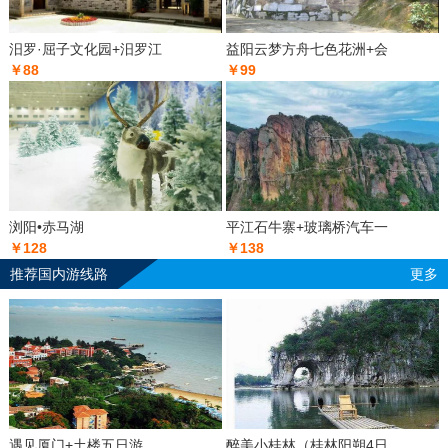
汨罗·屈子文化园+汨罗江
益阳云梦方舟七色花洲+会
￥88
￥99
浏阳•赤马湖
平江石牛寨+玻璃桥汽车一
￥128
￥138
推荐国内游线路
更多
遇见厦门+土楼五日游
醉美小桂林（桂林阳朔4日