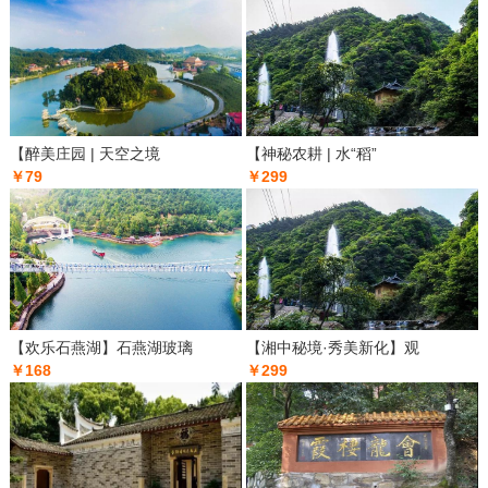
【醉美庄园 | 天空之境
【神秘农耕 | 水“稻”
￥79
￥299
【欢乐石燕湖】石燕湖玻璃
【湘中秘境·秀美新化】观
￥168
￥299