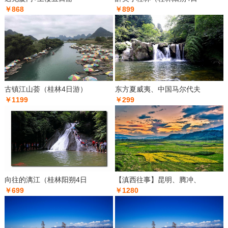
￥868
￥899
古镇江山荟（桂林4日游）
东方夏威夷、中国马尔代夫
￥1199
￥299
向往的漓江（桂林阳朔4日
【滇西往事】昆明、腾冲、
￥699
￥1280