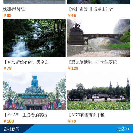
株洲•醴陵瓷
【湘桂奇景 非遗崀山】产
￥69
￥66
【￥79荷你有约、天空之
【恐龙复活啦、打卡侏罗纪
￥79
￥128
【￥188一生必看的演出
【￥79有酒有肉 | 畅
￥188
￥79
公司新闻
更多>>