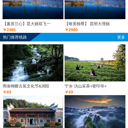
【蕙质兰心】昆大丽双飞一
【唯美独尊】 昆明大理丽
￥2480
￥2980
热门推荐线路
更多
周洛蝴蝶古装文化节&浏阳
宁乡·沩山采茶+密印寺+
￥69
￥69