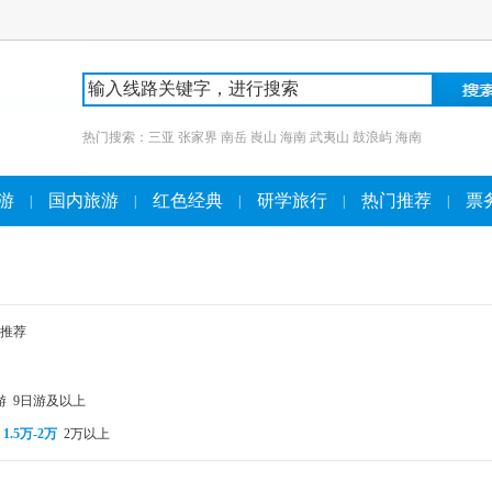
热门搜索：
三亚
张家界
南岳
崀山
海南
武夷山
鼓浪屿
海南
游
国内旅游
红色经典
研学旅行
热门推荐
票
|
|
|
|
|
推荐
游
9日游及以上
1.5万-2万
2万以上