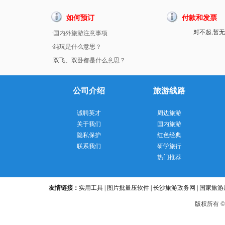
如何预订
付款和发票
对不起,暂无
·国内外旅游注意事项
·纯玩是什么意思？
·双飞、双卧都是什么意思？
公司介绍
旅游线路
诚聘英才
周边旅游
关于我们
国内旅游
隐私保护
红色经典
联系我们
研学旅行
热门推荐
友情链接：
实用工具
|
图片批量压软件
|
长沙旅游政务网
|
国家旅游
版
权所有 ©