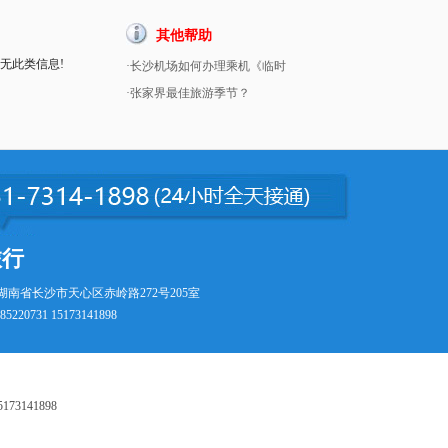
其他帮助
暂无此类信息!
·长沙机场如何办理乘机《临时
·张家界最佳旅游季节？
旅行
湖南省长沙市天心区赤岭路272号205室
5220731 15173141898
73141898