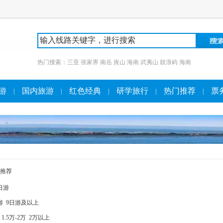
热门搜索：
三亚
张家界
南岳
崀山
海南
武夷山
鼓浪屿
海南
游
国内旅游
红色经典
研学旅行
热门推荐
票
|
|
|
|
|
推荐
日游
游
9日游及以上
1.5万-2万
2万以上