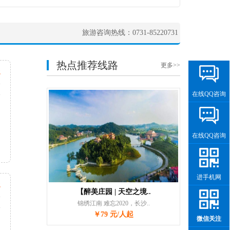
旅游咨询热线：0731-85220731
热点推荐线路
更多>>
起
天
次
在线QQ咨询
在线QQ咨询
进手机网
起
【醉美庄园 | 天空之境..
天
锦绣江南 难忘2020，长沙..
次
￥79 元/人起
微信关注