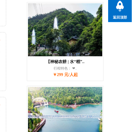
返回顶部
起
天
次
【神秘农耕 | 水“稻”..
行程特色： ❤..
￥299 元/人起
起
天
次