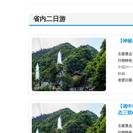
省内二日游
【神秘农
主要景点
行程特色
中国DI
联峒..
发团日期
【湘中
态三联
主要景点
行程特色