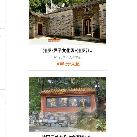
起
天
次
汨罗·屈子文化园+汨罗江..
❤ 全球华人的精..
￥88 元/人起
起
天
次