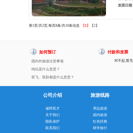
发团日期
第1页/共2页,每页8条/共10条信息
【
1
】
【2】
如何预订
付款和发票
对不起,暂无
·国内外旅游注意事项
·纯玩是什么意思？
·双飞、双卧都是什么意思？
公司介绍
旅游线路
诚聘英才
周边旅游
关于我们
国内旅游
隐私保护
红色经典
联系我们
研学旅行