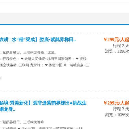
耕 | 水“稻”渠成】娄底•紫鹊界梯田..
￥299元/人
行程 2 
浏览：1196
：
紫鹊界梯田、三联峒龙脊峰、冰泉..
：
行程特色： ❤ 走进人间仙境~梯田王国紫鹊界； ❤ 挑战
一镂空铁索桥~三联峒·龙脊峰； ❤ 体验中国DI一呐喊喷泉~三
：
秘境·秀美新化】观非遗紫鹊界梯田●挑战生
￥299元/人
峒龙脊..
行程 2 
浏览：1086
：
紫鹊界梯田、三联峒龙脊峰
：
产品特色 ★ 全心定制：观中国第一镂空铁索桥--三联