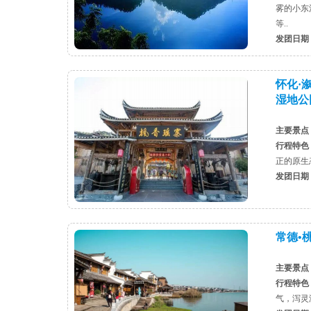
雾的小东
等..
发团日期
怀化·
湿地公园
主要景点
行程特色
正的原生态
发团日期
常德•
主要景点
行程特色
气，泻灵