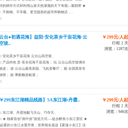
特的耕作方式和利用山泉天然灌溉的天下奇观---紫鹊界 ★
：不购物、不车载、更无隐形的超市和购物店，..
：
云台●初遇花海】益阳·安化茶乡千亩花海·云
￥299元/人
玻..
行程 2 
浏览：1287
：
安化茶乡千亩花海·云台山高空玻..
：
产品特色 赏·茶乡花海千亩花海； 玩·云台山高空玻璃吊
栈道； 游·云台山最美茶园、飞机茶餐厅； 观·全国黑茶专
物馆； 娱·乘船畅游柘溪；
：
￥299东江湖精品线路】5A东江湖•丹霞..
￥299元/人
行程 2 
浏览：946
：
东江湖、丹霞地貌飞天山、巧夺天..
：
★ 独家首创“画中游”游览方式—-徒步醉美小东江景区 ★
 起雾的小东江水墨丹青，世界闻名遐迩【雾漫小东江】没