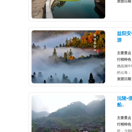
发团日期
益阳安
游
主要景点
行程特色
挑战湘中
的云海； .
发团日期
沅陵•
船..
主要景点
行程特色
祈，少帅