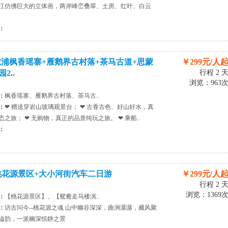
江仿佛巨大的立体画，两岸峰峦叠翠、土房、红叶、白云
：
溆浦枫香瑶寨+雁鹅界古村落+茶马古道+思蒙
￥299元/人
2..
行程 2 
浏览：963
：
枫香瑶寨、雁鹅界古村落、茶马古..
：
❤ 赠送穿岩山玻璃观景台； ❤ 古香古色、好山好水，真
之旅； ❤ 无购物，真正的品质纯玩之旅。 ❤ 乘船..
：
桃花源景区+大小河街汽车二日游
￥299元/人
行程 2 
浏览：1369
：
【桃花源景区】、【鸳鸯走马楼演..
：
访古问今--桃花源之魂 山中幽谷深深，曲涧潺潺，藏风聚
溢韵，一派幽深恬静之景