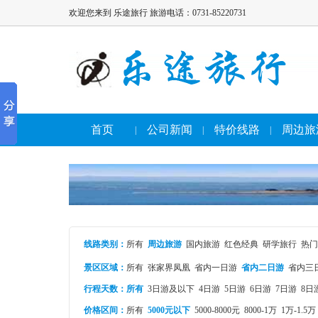
欢迎您来到 乐途旅行 旅游电话：0731-85220731
首页
公司新闻
特价线路
周边旅
|
|
|
线路类别
：
所有
周边旅游
国内旅游
红色经典
研学旅行
热门
景区区域：
所有
张家界凤凰
省内一日游
省内二日游
省内三
行程天数：
所有
3日游及以下
4日游
5日游
6日游
7日游
8日
价格区间：
所有
5000元以下
5000-8000元
8000-1万
1万-1.5万