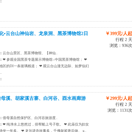
：
化•云台山神仙岩、龙泉洞、黑茶博物馆2日
￥399元/人
行程 2 
浏览：936
：
云台山景区、黑茶博物馆、【神仙..
：
❤ 参观全国黑茶专题展示博物馆--中国黑茶博物馆； ❤
地区的DI一条玻璃栈道； ❤ 观云台山漫无边际、如梦似幻
.
：
借母溪、胡家溪古寨、白河谷、酉水画廊游
￥299元/人
行程 2 
浏览：1131
：
借母溪自然保护区、白河谷旅游度..
：
❤ 纯净水上悠然过，排帮船上号子歌。 ❤ 此庙仅为妇女
静坐一年多。 ❤ 龙兴讲寺故事多，千佛袈裟唐后做。 ϰ..