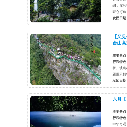
峒，探独
匠心打造
发团日期
【又见
台山高空
主要景点
行程特色
桥、玻璃
题展示博
发团日期
六月【
主要景点
行程特色
中华奇观