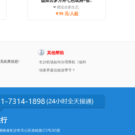
益阳云梦方舟七色花洲+会..
❤ 赠送农家生态..
￥99 元/人起
其他帮助
暂无此类信息!
·长沙机场如何办理乘机《临时
·张家界最佳旅游季节？
旅行
湖南省长沙市天心区赤岭路272号205室