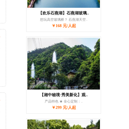
【欢乐石燕湖】石燕湖玻璃..
想玩高空玻璃桥？ 石燕湖天空..
￥168 元/人起
起
天
次
【湘中秘境·秀美新化】观..
起
产品特色 ★ 全心定制：..
天
￥299 元/人起
次