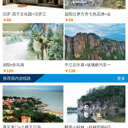
汨罗·屈子文化园+汨罗江
益阳云梦方舟七色花洲+会
￥88
￥99
浏阳•赤马湖
平江石牛寨+玻璃桥汽车一
￥128
￥138
推荐国内游线路
更多
遇见厦门+土楼五日游
醉美小桂林（桂林阳朔4日