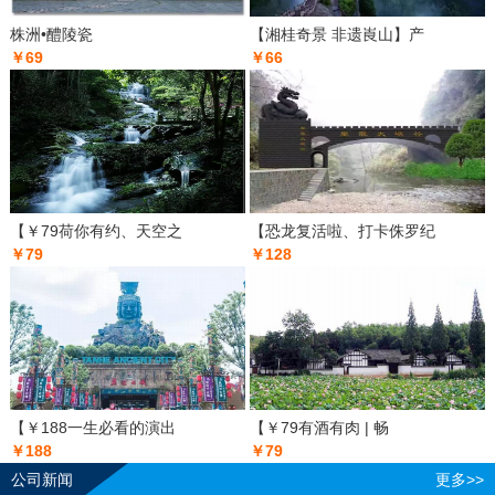
株洲•醴陵瓷
【湘桂奇景 非遗崀山】产
￥69
￥66
【￥79荷你有约、天空之
【恐龙复活啦、打卡侏罗纪
￥79
￥128
【￥188一生必看的演出
【￥79有酒有肉 | 畅
￥188
￥79
公司新闻
更多>>