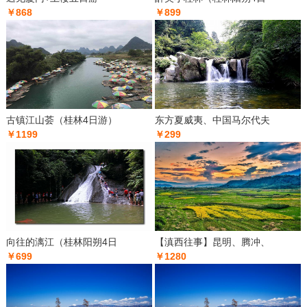
￥868
￥899
古镇江山荟（桂林4日游）
东方夏威夷、中国马尔代夫
￥1199
￥299
向往的漓江（桂林阳朔4日
【滇西往事】昆明、腾冲、
￥699
￥1280