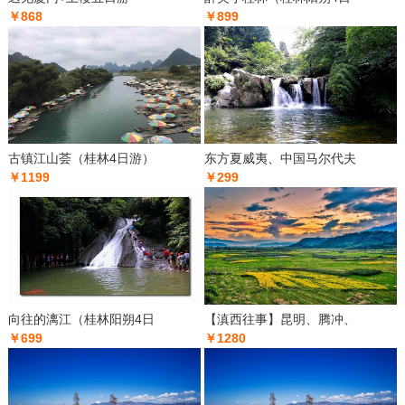
￥868
￥899
古镇江山荟（桂林4日游）
东方夏威夷、中国马尔代夫
￥1199
￥299
向往的漓江（桂林阳朔4日
【滇西往事】昆明、腾冲、
￥699
￥1280