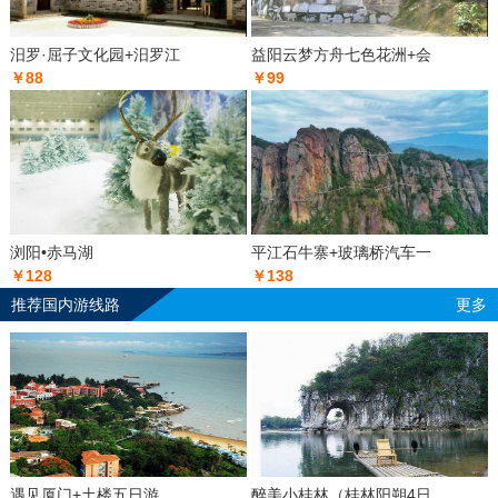
汨罗·屈子文化园+汨罗江
益阳云梦方舟七色花洲+会
￥88
￥99
浏阳•赤马湖
平江石牛寨+玻璃桥汽车一
￥128
￥138
推荐国内游线路
更多
遇见厦门+土楼五日游
醉美小桂林（桂林阳朔4日