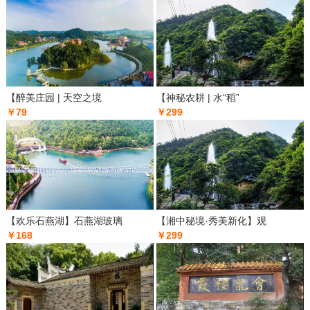
【醉美庄园 | 天空之境
【神秘农耕 | 水“稻”
￥79
￥299
【欢乐石燕湖】石燕湖玻璃
【湘中秘境·秀美新化】观
￥168
￥299