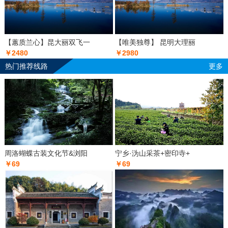
【蕙质兰心】昆大丽双飞一
【唯美独尊】 昆明大理丽
￥2480
￥2980
热门推荐线路
更多
周洛蝴蝶古装文化节&浏阳
宁乡·沩山采茶+密印寺+
￥69
￥69