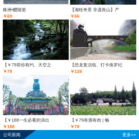
株洲•醴陵瓷
【湘桂奇景 非遗崀山】产
￥69
￥66
【￥79荷你有约、天空之
【恐龙复活啦、打卡侏罗纪
￥79
￥128
【￥188一生必看的演出
【￥79有酒有肉 | 畅
￥188
￥79
公司新闻
更多>>