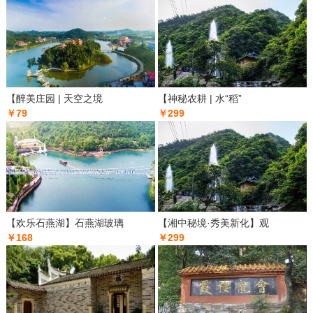
【醉美庄园 | 天空之境
【神秘农耕 | 水“稻”
￥79
￥299
【欢乐石燕湖】石燕湖玻璃
【湘中秘境·秀美新化】观
￥168
￥299