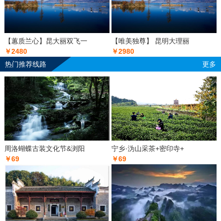
【蕙质兰心】昆大丽双飞一
【唯美独尊】 昆明大理丽
￥2480
￥2980
热门推荐线路
更多
周洛蝴蝶古装文化节&浏阳
宁乡·沩山采茶+密印寺+
￥69
￥69