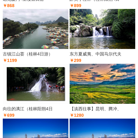
￥868
￥899
古镇江山荟（桂林4日游）
东方夏威夷、中国马尔代夫
￥1199
￥299
向往的漓江（桂林阳朔4日
【滇西往事】昆明、腾冲、
￥699
￥1280