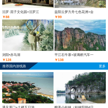
汨罗·屈子文化园+汨罗江
益阳云梦方舟七色花洲+会
￥88
￥99
浏阳•赤马湖
平江石牛寨+玻璃桥汽车一
￥128
￥138
推荐国内游线路
更多
遇见厦门+土楼五日游
醉美小桂林（桂林阳朔4日