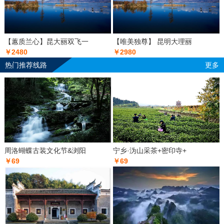
【蕙质兰心】昆大丽双飞一
【唯美独尊】 昆明大理丽
￥2480
￥2980
热门推荐线路
更多
周洛蝴蝶古装文化节&浏阳
宁乡·沩山采茶+密印寺+
￥69
￥69