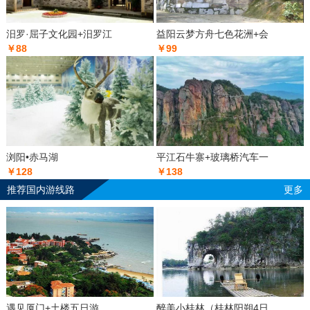
汨罗·屈子文化园+汨罗江
益阳云梦方舟七色花洲+会
￥88
￥99
浏阳•赤马湖
平江石牛寨+玻璃桥汽车一
￥128
￥138
推荐国内游线路
更多
遇见厦门+土楼五日游
醉美小桂林（桂林阳朔4日