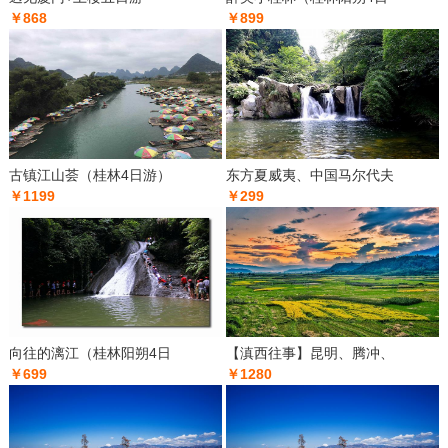
￥868
￥899
古镇江山荟（桂林4日游）
东方夏威夷、中国马尔代夫
￥1199
￥299
向往的漓江（桂林阳朔4日
【滇西往事】昆明、腾冲、
￥699
￥1280