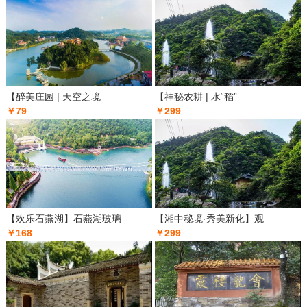
【醉美庄园 | 天空之境
【神秘农耕 | 水“稻”
￥79
￥299
【欢乐石燕湖】石燕湖玻璃
【湘中秘境·秀美新化】观
￥168
￥299