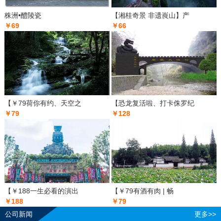
株洲•醴陵瓷
【湘桂奇景 非遗崀山】产
￥69
￥66
【￥79荷你有约、天空之
【恐龙复活啦、打卡侏罗纪
￥79
￥128
【￥188一生必看的演出
【￥79有酒有肉 | 畅
￥188
￥79
公司新闻
更多>>