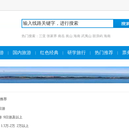
热门搜索：
三亚
张家界
南岳
崀山
海南
武夷山
鼓浪屿
海南
游
国内旅游
红色经典
研学旅行
热门推荐
票
|
|
|
|
|
推荐
日游
游
9日游及以上
1.5万-2万
2万以上