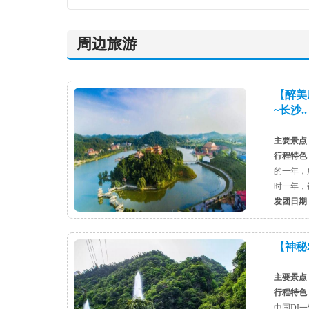
周边旅游
【醉美
~长沙..
主要景点
行程特色
的一年，
时一年，
发团日期
【神秘农
主要景点
行程特色
中国DI