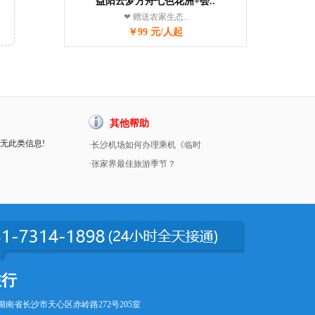
益阳云梦方舟七色花洲+会..
❤ 赠送农家生态..
￥99 元/人起
其他帮助
暂无此类信息!
·长沙机场如何办理乘机《临时
·张家界最佳旅游季节？
旅行
湖南省长沙市天心区赤岭路272号205室