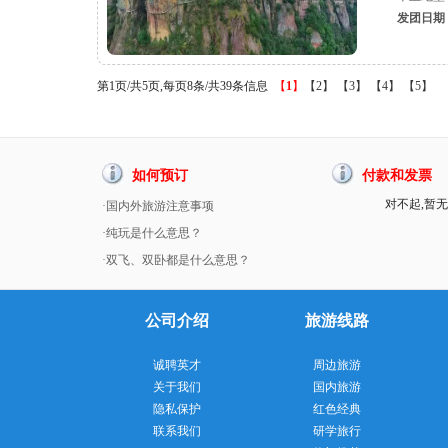
发团日期
第1页/共5页,每页8条/共39条信息
【
1
】
【2】
【3】
【4】
【5】
如何预订
付款和发票
对不起,暂无
·国内外旅游注意事项
·纯玩是什么意思？
·双飞、双卧都是什么意思？
公司介绍
旅游线路
诚聘英才
周边旅游
关于我们
国内旅游
隐私保护
红色经典
联系我们
研学旅行