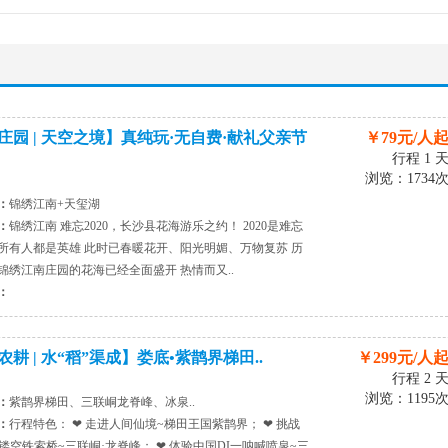
庄园 | 天空之境】真纯玩·无自费·献礼父亲节
￥79元/人
行程 1 
浏览：1734
：
锦绣江南+天玺湖
：
锦绣江南 难忘2020，长沙县花海游乐之约！ 2020是难忘
所有人都是英雄 此时已春暖花开、阳光明媚、万物复苏 历
锦绣江南庄园的花海已经全面盛开 热情而又..
：
耕 | 水“稻”渠成】娄底•紫鹊界梯田..
￥299元/人
行程 2 
浏览：1195
：
紫鹊界梯田、三联峒龙脊峰、冰泉..
：
行程特色： ❤ 走进人间仙境~梯田王国紫鹊界； ❤ 挑战
一镂空铁索桥~三联峒·龙脊峰； ❤ 体验中国DI一呐喊喷泉~三