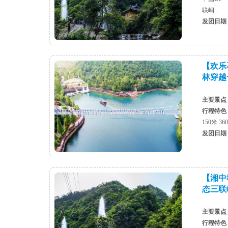
联峒..
发团日期
【欢乐
林穿越
主要景点
行程特色
150米 
发团日期
【湘中
态三联
主要景点
行程特色