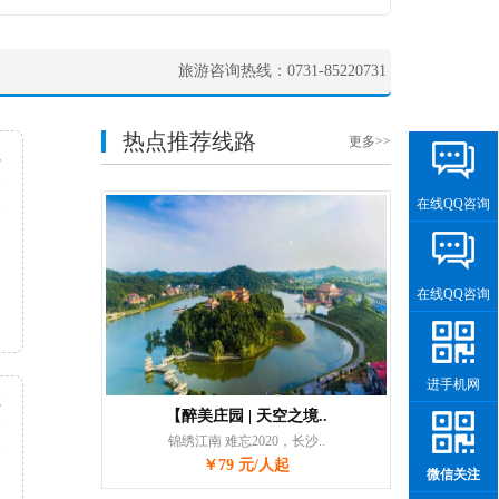
旅游咨询热线：0731-85220731
热点推荐线路
更多>>
起
天
次
在线QQ咨询
在线QQ咨询
进手机网
起
【醉美庄园 | 天空之境..
天
锦绣江南 难忘2020，长沙..
次
￥79 元/人起
微信关注