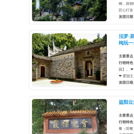
峒，探独
匠心打造
发团日期
汨罗·
纯玩一
主要景点
行程特色
园】。 
❤ 爱国主
发团日期
益阳云
主要景点
行程特色
餐（简餐