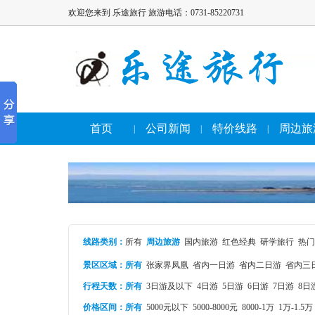
欢迎您来到 乐途旅行 旅游电话：0731-85220731
首页
公司新闻
特价线路
周边旅
|
|
|
线路类别
：
所有
周边旅游
国内旅游
红色经典
研学旅行
热门
景区区域：
所有
张家界凤凰
省内一日游
省内二日游
省内三
行程天数：
所有
3日游及以下
4日游
5日游
6日游
7日游
8日
价格区间：
所有
5000元以下
5000-8000元
8000-1万
1万-1.5万