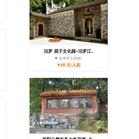
起
天
次
汨罗·屈子文化园+汨罗江..
❤ 全球华人的精..
￥88 元/人起
起
天
次