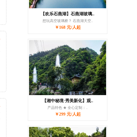
【欢乐石燕湖】石燕湖玻璃..
想玩高空玻璃桥？ 石燕湖天空..
￥168 元/人起
起
天
次
【湘中秘境·秀美新化】观..
起
产品特色 ★ 全心定制：..
天
￥299 元/人起
次