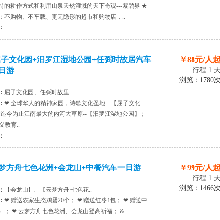
特的耕作方式和利用山泉天然灌溉的天下奇观---紫鹊界 ★
：不购物、不车载、更无隐形的超市和购物店，..
：
屈子文化园+汨罗江湿地公园+任弼时故居汽车
￥88元/人
日游
行程 1 
浏览：1780
：
屈子文化园、任弼时故里
：
❤ 全球华人的精神家园，诗歌文化圣地---【屈子文化
❤ 迄今为止江南最大的内河大草原--【汨罗江湿地公园】；
义教育..
：
梦方舟七色花洲+会龙山+中餐汽车一日游
￥99元/人
行程 1 
浏览：1466
：
【会龙山】、【云梦方舟·七色花..
：
❤ 赠送农家生态鸡蛋20个； ❤ 赠送红枣1包； ❤ 赠送中
）； ❤ 云梦方舟七色花洲、会龙山登高祈福； &..