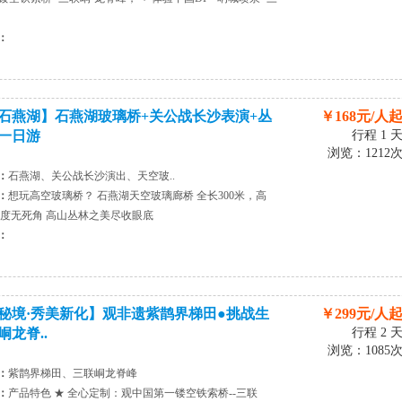
：
石燕湖】石燕湖玻璃桥+关公战长沙表演+丛
￥168元/人
一日游
行程 1 
浏览：1212
：
石燕湖、关公战长沙演出、天空玻..
：
想玩高空玻璃桥？ 石燕湖天空玻璃廊桥 全长300米，高
360度无死角 高山丛林之美尽收眼底
：
秘境·秀美新化】观非遗紫鹊界梯田●挑战生
￥299元/人
峒龙脊..
行程 2 
浏览：1085
：
紫鹊界梯田、三联峒龙脊峰
：
产品特色 ★ 全心定制：观中国第一镂空铁索桥--三联