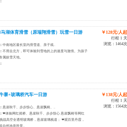
：
赤马湖体育滑雪（原瑞翔滑雪）玩雪一日游
￥128元/人
行程 1 
浏览：1464
：
中南地区最长室内滑雪道、亲子戏..
：
不用去北方，即可体验到雪地的上的速度与激情。为孩子
专属娱雪天地。
：
牛寨+玻璃桥汽车一日游
￥138元/人
行程 1 
浏览：1564
：
悬崖秋千、步步惊心、悬崖飘椅、..
：
❤体验网红摇桥、悬崖秋千、步步惊心 悬崖飘椅等网红
❤挑战高空全透明玻璃桥，悬崖玻璃栈道； ❤观百里丹霞，
等自然地质胜景..