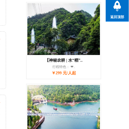
返回顶部
起
天
次
【神秘农耕 | 水“稻”..
行程特色： ❤..
￥299 元/人起
起
天
次