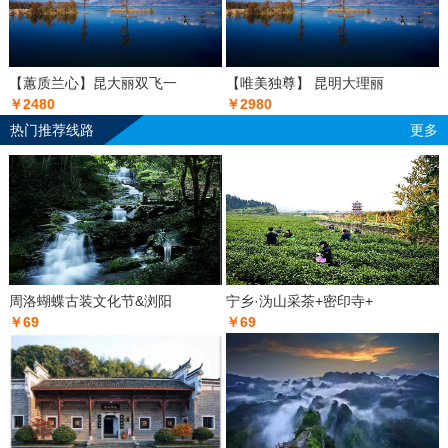
【蕙质兰心】昆大丽双飞一
【唯美独尊】 昆明大理丽
￥2480
￥2980
热门推荐线路
更多
周洛蝴蝶古装文化节&浏阳
宁乡·沩山采茶+密印寺+
￥69
￥69