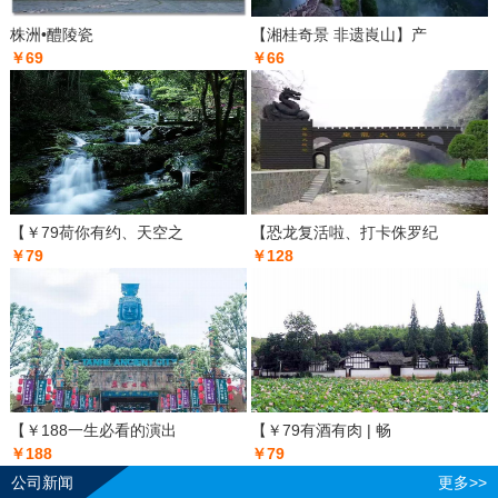
株洲•醴陵瓷
【湘桂奇景 非遗崀山】产
￥69
￥66
【￥79荷你有约、天空之
【恐龙复活啦、打卡侏罗纪
￥79
￥128
【￥188一生必看的演出
【￥79有酒有肉 | 畅
￥188
￥79
公司新闻
更多>>