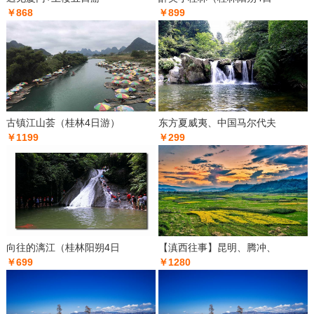
￥868
￥899
古镇江山荟（桂林4日游）
东方夏威夷、中国马尔代夫
￥1199
￥299
向往的漓江（桂林阳朔4日
【滇西往事】昆明、腾冲、
￥699
￥1280