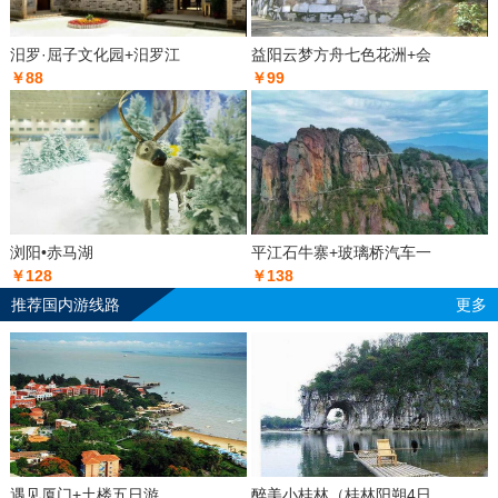
汨罗·屈子文化园+汨罗江
益阳云梦方舟七色花洲+会
￥88
￥99
浏阳•赤马湖
平江石牛寨+玻璃桥汽车一
￥128
￥138
推荐国内游线路
更多
遇见厦门+土楼五日游
醉美小桂林（桂林阳朔4日