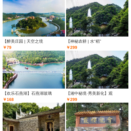
【醉美庄园 | 天空之境
【神秘农耕 | 水“稻”
￥79
￥299
【欢乐石燕湖】石燕湖玻璃
【湘中秘境·秀美新化】观
￥168
￥299